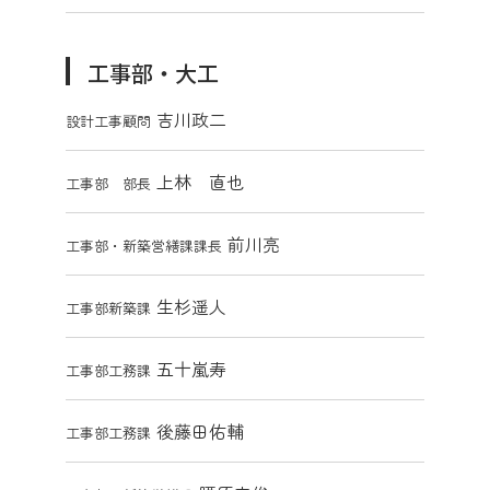
工事部・大工
吉川政二
設計工事顧問
上林 直也
工事部 部長
前川亮
工事部・新築営繕課課長
生杉遥人
工事部新築課
五十嵐寿
工事部工務課
後藤田佑輔
工事部工務課