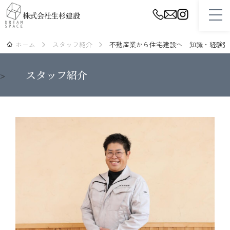
株式会社生杉建設
ホーム
スタッフ紹介
不動産業から住宅建設へ 知識・経験強
ホーム
スタッフ紹介
>
設計・プランニング
性能・品質・保証
スタッフ紹介
生杉建設について
施工事例
リフォーム
不動産（土地・建物）情報