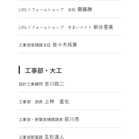
齋藤勝
LIXILリフォームショップ 主任
新谷里美
LIXILリフォームショップ すまいメイト
佐々木拓真
工事部営繕課主任
工事部・大工
吉川政二
設計工事顧問
上林 直也
工事部 部長
前川亮
工事部・新築営繕課課長
生杉遥人
工事部新築課