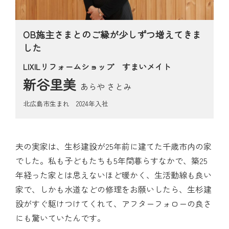
見学会・モデルハウス
ブログ
OB施主さまとのご縁が少しずつ増えてきま
した
お問い合わせ
LIXILリフォームショップ すまいメイト
新谷里美
あらや さとみ
北広島市生まれ 2024年入社
夫の実家は、生杉建設が25年前に建てた千歳市内の家
でした。私も子どもたちも5年間暮らすなかで、築25
年経った家とは思えないほど暖かく、生活動線も良い
家で、しかも水道などの修理をお願いしたら、生杉建
設がすぐ駆けつけてくれて、アフターフォローの良さ
にも驚いていたんです。