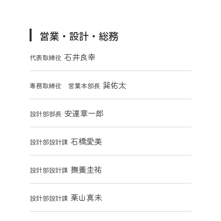
営業・設計・総務
石井良幸
代表取締役
巽佑太
専務取締役 営業本部長
安達章一郎
設計部部長
石橋愛美
設計部設計課
撫養圭祐
設計部設計課
栗山真未
設計部設計課