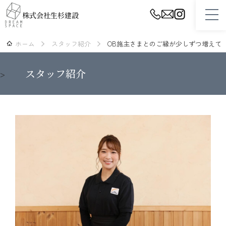
株式会社生杉建設
ホーム
スタッフ紹介
OB施主さまとのご縁が少しずつ増えてきま
ホーム
スタッフ紹介
>
設計・プランニング
性能・品質・保証
スタッフ紹介
生杉建設について
施工事例
リフォーム
不動産（土地・建物）情報