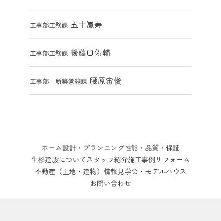
五十嵐寿
工事部工務課
後藤田佑輔
工事部工務課
腰原宙俊
工事部 新築営繕課
ホーム
設計・プランニング
性能・品質・保証
生杉建設について
スタッフ紹介
施工事例
リフォーム
不動産（土地・建物）情報
見学会・モデルハウス
お問い合わせ