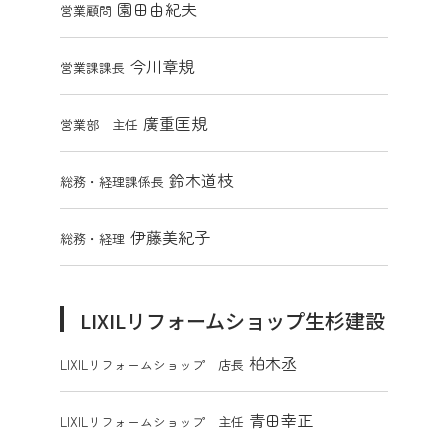
園田由紀夫
営業顧問
今川章規
営業課課長
廣重匡規
営業部 主任
鈴木道枝
総務・経理課係長
伊藤美紀子
総務・経理
LIXILリフォームショップ生杉建設
柏木丞
LIXILリフォームショップ 店長
青田幸正
LIXILリフォームショップ 主任