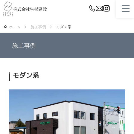
株式会社生杉建設
ホーム
施工事例
モダン系
ホーム
設計・プランニング
施工事例
性能・品質・保証
スタッフ紹介
モダン系
生杉建設について
施工事例
リフォーム
不動産（土地・建物）情報