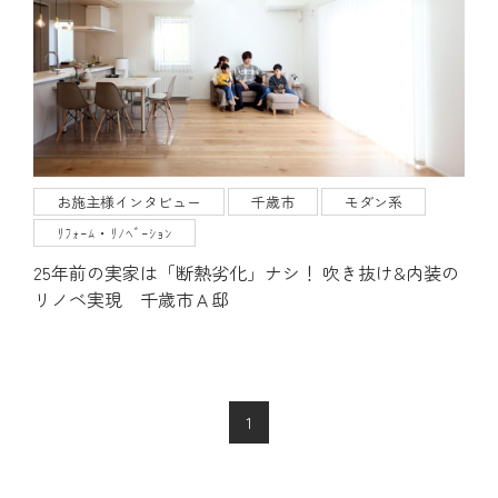
お施主様インタビュー
千歳市
モダン系
ﾘﾌｫｰﾑ・ﾘﾉﾍﾞｰｼｮﾝ
25年前の実家は「断熱劣化」ナシ！ 吹き抜け&内装の
リノベ実現 千歳市Ａ邸
1