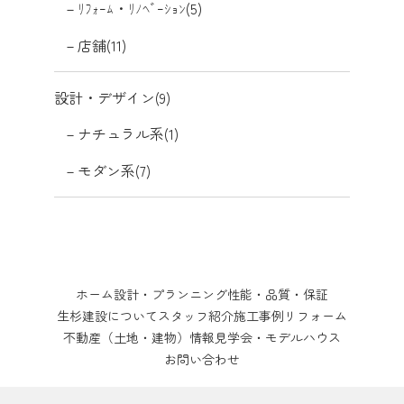
ﾘﾌｫｰﾑ・ﾘﾉﾍﾞｰｼｮﾝ(5)
店舗(11)
設計・デザイン(9)
ナチュラル系(1)
モダン系(7)
ホーム
設計・プランニング
性能・品質・保証
生杉建設について
スタッフ紹介
施工事例
リフォーム
不動産（土地・建物）情報
見学会・モデルハウス
お問い合わせ