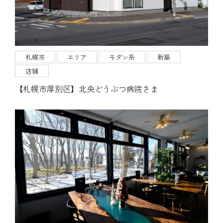
見学会・モデルハウス
ブログ
お問い合わせ
札幌市
エリア
モダン系
新築
店舗
【札幌市厚別区】北央どうぶつ病院さま