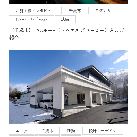
お施主様インタビュー
千歳市
モダン系
ﾘﾌｫｰﾑ・ﾘﾉﾍﾞｰｼｮﾝ
店舗
【千歳市】12COFFEE（トゥエルブコーヒー）さまご
紹介
エリア
千歳市
種類
設計・デザイン