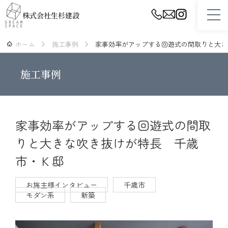
株式会社生杉建設
ホーム
施工事例
家事効率がアップする回遊式の間取りと大き
ホーム
施工事例
設計・プランニング
性能・品質・保証
スタッフ紹介
家事効率がアップする回遊式の間取
りと大きな吹き抜けが特長 千歳
生杉建設について
市・Ｋ邸
施工事例
お施主様インタビュー
千歳市
リフォーム
モダン系
新築
不動産（土地・建物）情報