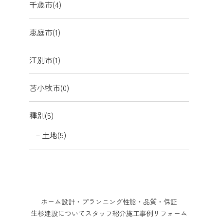
千歳市(4)
恵庭市(1)
江別市(1)
苫小牧市(0)
種別(5)
土地(5)
ホーム
設計・プランニング
性能・品質・保証
生杉建設について
スタッフ紹介
施工事例
リフォーム