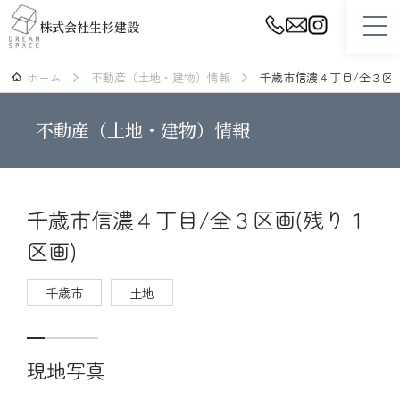
株式会社生杉建設
ホーム
不動産（土地・建物）情報
千歳市信濃４丁目/全３区画
ホーム
不動産（土地・建物）情報
設計・プランニング
性能・品質・保証
スタッフ紹介
千歳市信濃４丁目/全３区画(残り１
区画)
生杉建設について
施工事例
千歳市
土地
リフォーム
現地写真
不動産（土地・建物）情報