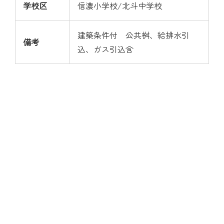
学校区
信濃小学校/北斗中学校
建築条件付 公共桝、給排水引
備考
込、ガス引込含