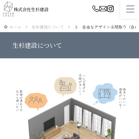
株式会社生杉建設
ホーム
生杉建設について
３ 自由なデザイン＆間取り（自由
ホーム
生杉建設について
設計・プランニング
性能・品質・保証
スタッフ紹介
生杉建設について
施工事例
リフォーム
不動産（土地・建物）情報