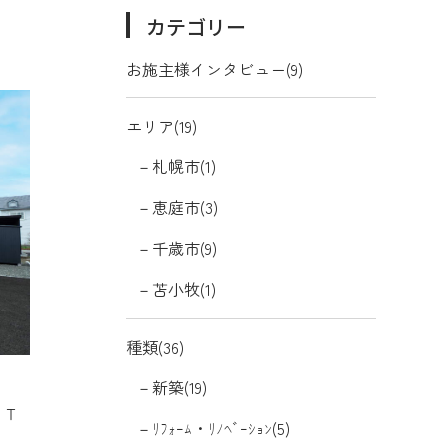
カテゴリー
お施主様インタビュー(9)
エリア(19)
札幌市(1)
恵庭市(3)
千歳市(9)
苫小牧(1)
種類(36)
新築(19)
・Ｔ
ﾘﾌｫｰﾑ・ﾘﾉﾍﾞｰｼｮﾝ(5)