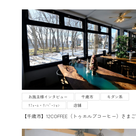
お施主様インタビュー
千歳市
モダン系
ﾘﾌｫｰﾑ・ﾘﾉﾍﾞｰｼｮﾝ
店舗
【千歳市】12COFFEE（トゥエルブコーヒー）さま