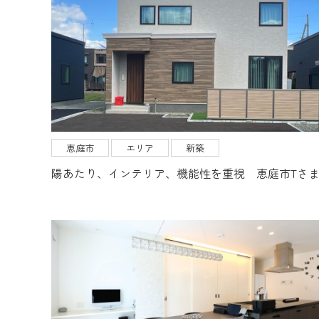
恵庭市
エリア
新築
陽あたり、インテリア、機能性を重視 恵庭市Tさ
ホーム
設計・プランニング
性能・品質・保証