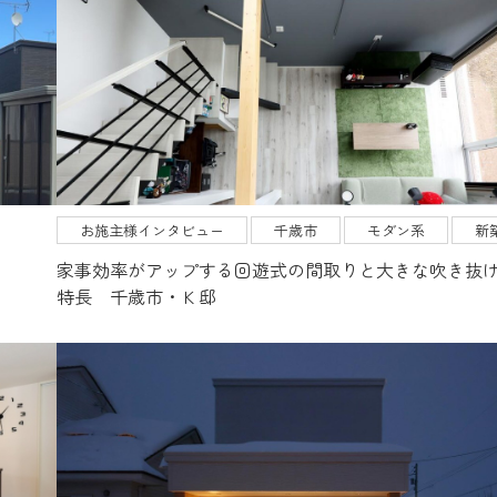
お施主様インタビュー
千歳市
モダン系
新
ま
家事効率がアップする回遊式の間取りと大きな吹き抜
特長 千歳市・Ｋ邸
施工事例
リフォーム
不動産（土地・建物）