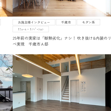
お施主様インタビュー
千歳市
モダン系
ﾘﾌｫｰﾑ・ﾘﾉﾍﾞｰｼｮﾝ
25年前の実家は「断熱劣化」ナシ！ 吹き抜け&内装の
ベ実現 千歳市Ａ邸