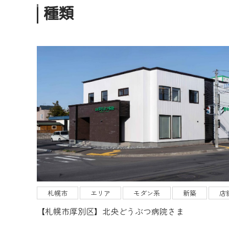
種類
札幌市
エリア
モダン系
新築
店
【札幌市厚別区】北央どうぶつ病院さま