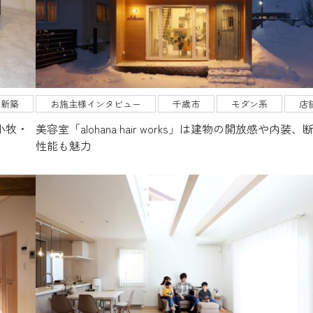
見学会・モデルハウス
ブログ
お問い合わせ
新築
お施主様インタビュー
千歳市
モダン系
店
小牧・
美容室「alohana hair works」は建物の開放感や内装、
性能も魅力