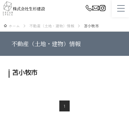
株式会社生杉建設
ホーム
不動産（土地・建物）情報
苫小牧市
ホーム
設計・プランニング
不動産（土地・建物）情報
性能・品質・保証
スタッフ紹介
苫小牧市
生杉建設について
施工事例
リフォーム
1
不動産（土地・建物）情報